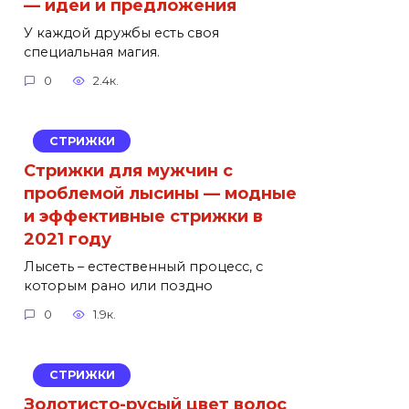
— идеи и предложения
У каждой дружбы есть своя
специальная магия.
0
2.4к.
СТРИЖКИ
Стрижки для мужчин с
проблемой лысины — модные
и эффективные стрижки в
2021 году
Лысеть – естественный процесс, с
которым рано или поздно
0
1.9к.
СТРИЖКИ
Золотисто-русый цвет волос