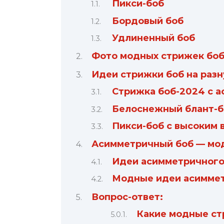
Пикси-боб
Бордовый боб
Удлиненный боб
Фото модных стрижек бо
Идеи стрижки боб на разн
Стрижка боб-2024 с 
Белоснежный блант-б
Пикси-боб с высоким 
Асимметричный боб — мо
Идеи асимметричного 
Модные идеи асиммет
Вопрос-ответ:
Какие модные ст