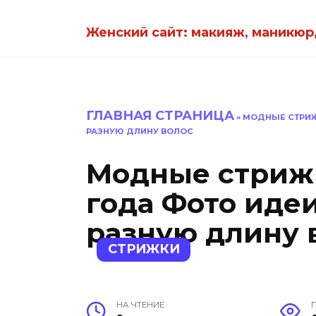
Перейти
к
Женский сайт: макияж, маникюр,
содержанию
ГЛАВНАЯ СТРАНИЦА
»
МОДНЫЕ СТРИЖК
РАЗНУЮ ДЛИНУ ВОЛОС
Модные стрижк
года Фото иде
разную длину 
СТРИЖКИ
НА ЧТЕНИЕ