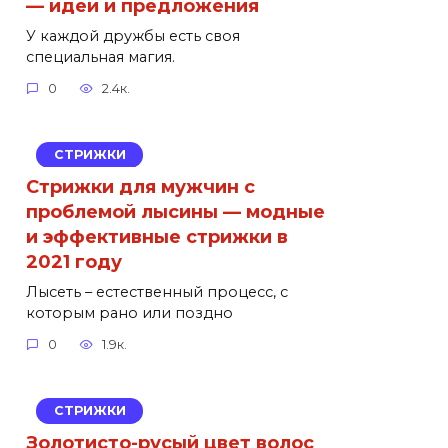
— идеи и предложения
У каждой дружбы есть своя
специальная магия.
0
2.4к.
СТРИЖКИ
Стрижки для мужчин с
проблемой лысины — модные
и эффективные стрижки в
2021 году
Лысеть – естественный процесс, с
которым рано или поздно
0
1.9к.
СТРИЖКИ
Золотисто-русый цвет волос